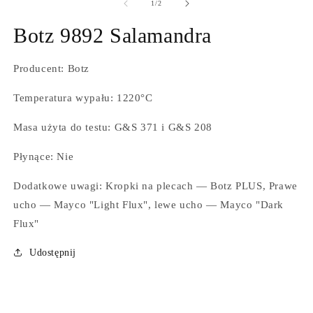
1
2
z
1
/
2
w
w
oknie
o
Botz 9892 Salamandra
modalnym
m
Producent: Botz
Temperatura wypału: 1220°C
Masa użyta do testu: G&S 371 i G&S 208
Płynące: Nie
Dodatkowe uwagi: Kropki na plecach — Botz PLUS, Prawe
ucho — Mayco "Light Flux", lewe ucho — Mayco "Dark
Flux"
Udostępnij