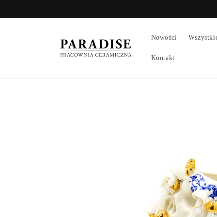
Przejdź
do treści
Nowości
Wszystki
Kontakt
Pomiń,
aby
przejść do
informacji
o
produkcie