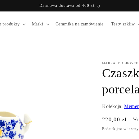
Darmowa dostawa od 400 zł. :)
e produkty
Marki
Ceramika na zamówienie
Testy szkliw
MARKA: BOBROVEE
Czaszk
porcel
Kolekcja:
Memen
Cena
220,00 zl
Wy
regularna
Podatek jest wliczony