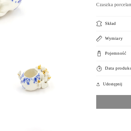
Czaszka porcelan
Skład
Wymiary
Pojemność
Data produkc
Udostępnij
rz
imedia
e
alnym