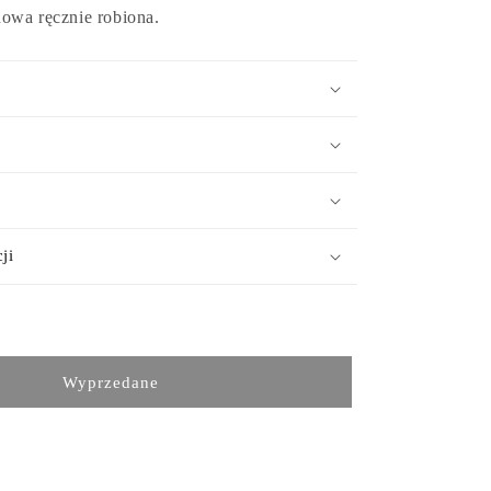
owa ręcznie robiona.
ji
Wyprzedane