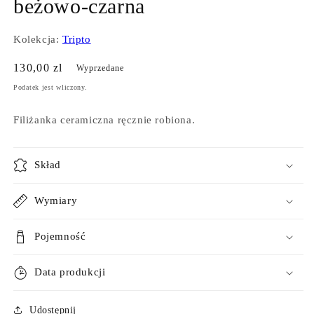
beżowo-czarna
Kolekcja:
Tripto
Cena
130,00 zl
Wyprzedane
regularna
Podatek jest wliczony.
Filiżanka ceramiczna ręcznie robiona.
Skład
Wymiary
Pojemność
Data produkcji
Udostępnij