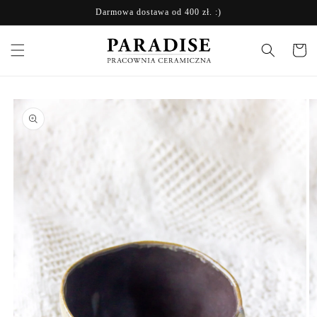
Przejdź
Darmowa dostawa od 400 zł. :)
do treści
Koszyk
Pomiń,
aby
przejść do
informacji
o
produkcie