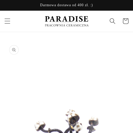
Przejdź
Darmowa dostawa od 400 zł. :)
do treści
Koszyk
Pomiń,
aby
przejść do
informacji
o
produkcie