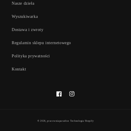
Nasze dzieła
Wyszukiwarka
Dostawa i zwroty
Regulamin sklepu internetowego
Polityka prywatności
Kontakt
Facebook
Instagram
Metody
© 2026,
pracowniaparadise
Technologia Shopify
płatności