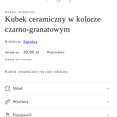
2
1
z
1
/
8
w
w
o
oknie
MARKA: BOBROVEE
m
modalnym
Kubek ceramiczny w kolorze
czarno-granatowym
Kolekcja:
Simplex
Cena
Cena
30,00 zl
50,00 zl
Wyprzedane
regularna
sprzedaży
Podatek jest wliczony.
Kubek ceramiczny ręcznie robiony.
Skład
Wymiary
Pojemność