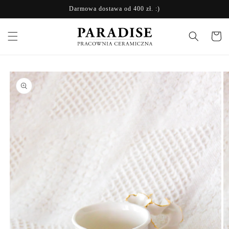
Przejdź
Darmowa dostawa od 400 zł. :)
do treści
Koszyk
Pomiń,
aby
przejść do
informacji
o
produkcie