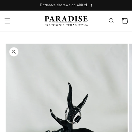
Przejdź
Darmowa dostawa od 400 zł. :)
do treści
Koszyk
Pomiń,
aby
przejść do
informacji
o
produkcie