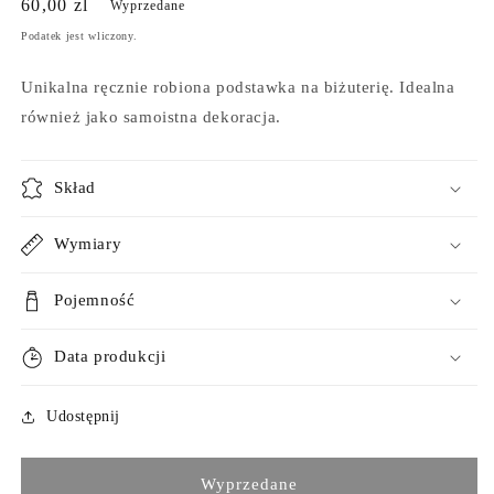
Cena
60,00 zl
Wyprzedane
regularna
Podatek jest wliczony.
Unikalna ręcznie robiona podstawka na biżuterię. Idealna
również jako samoistna dekoracja.
Skład
Wymiary
Pojemność
Data produkcji
Udostępnij
Wyprzedane