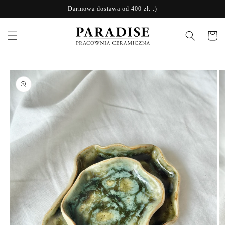
Przejdź
Darmowa dostawa od 400 zł. :)
do treści
Koszyk
Pomiń,
aby
przejść do
informacji
o
produkcie