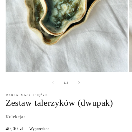
Otwórz
O
multimedia
m
1
2
z
1
/
3
w
w
oknie
o
MARKA: MAŁY KSIĘŻYC
modalnym
m
Zestaw talerzyków (dwupak)
Kolekcja:
Cena
40,00 zl
Wyprzedane