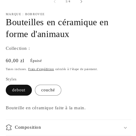
m
média
de
1
/
4
2
1
d
dans
MARQUE : BOBROVEE
u
une
Bouteilles en céramique en
fe
fenêtre
m
modale
forme d'animaux
Collection :
Prix
60,00 zl
Épuisé
habituel
Taxes incluses.
Frais d'expédition
calculés à l'étape de paiement.
Styles
debout
couché
Bouteille en céramique faite à la main.
Composition