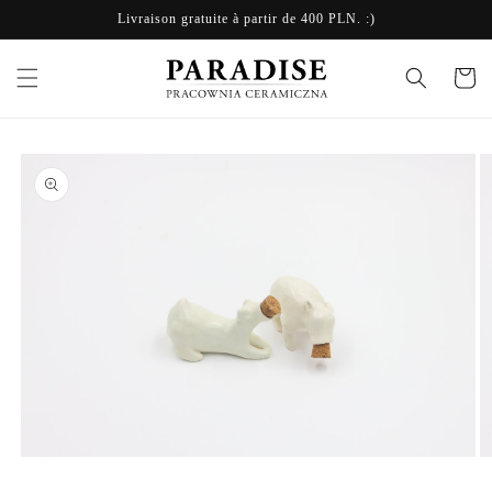
et
Livraison gratuite à partir de 400 PLN. :)
passer
au
contenu
Panier
Passer aux
informations
produits
Ou
Ouvrir
le
le