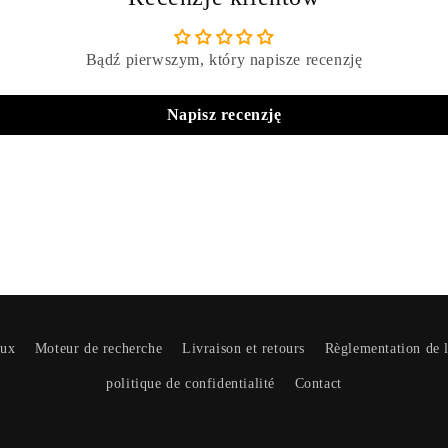
tre
le
Bądź pierwszym, który napisze recenzję
Napisz recenzję
aux
Moteur de recherche
Livraison et retours
Règlementation de l
politique de confidentialité
Contact