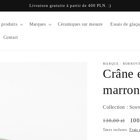
Livraison gratuite à partir de 400 PLN. :)
 produits
Marques
Céramiques sur mesure
Essais de glaça
Contact
MARQUE : BOBROV
Crâne 
marron
Collection : Sou
Prix
Pri
100
130,00 zl
habituel
sol
Taxes incluses.
Frais 